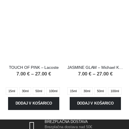
TOUCH OF PINK – Lacoste
JASMINE GLAM – Michael Kors
7.00
€
–
27.00
€
7.00
€
–
27.00
€
15ml
30ml
50ml
100ml
15ml
30ml
50ml
100ml
DODAJ V KOŠARICO
DODAJ V KOŠARICO
BREZPLAČNA DOSTAVA
Brezplačna dostava nad 50€