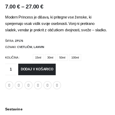
7.00
€
–
27.00
€
Modern Princess je dišava, ki pritegne vse ženske, ki
sprejemajo vsak vidik svoje osebnosti. Vonj ni pretirano
sladek,
vendar je prekrit z občutkom dvojnosti, sveže – sladko.
ŠIFRA:
ZP176
OZNAKI:
CVETLIČNI
,
LANVIN
KOLIČINA
15ml
30ml
50ml
100ml
DODAJ V KOŠARICO
Sestavine