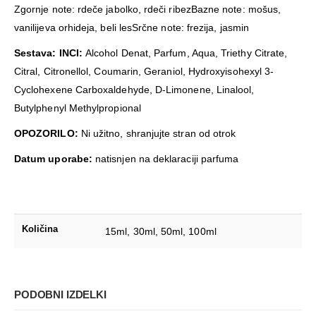
Zgornje note: rdeče jabolko, rdeči ribezBazne note: mošus,
vanilijeva orhideja, beli lesSrčne note: frezija, jasmin
Sestava: INCI:
Alcohol Denat, Parfum, Aqua, Triethy Citrate,
Citral, Citronellol, Coumarin, Geraniol, Hydroxyisohexyl 3-
Cyclohexene Carboxaldehyde, D-Limonene, Linalool,
Butylphenyl Methylpropional
OPOZORILO:
Ni užitno, shranjujte stran od otrok
Datum uporabe:
natisnjen na deklaraciji parfuma
Količina
15ml
,
30ml
,
50ml
,
100ml
PODOBNI IZDELKI