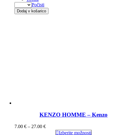
Počisti
Dodaj v košarico
KENZO HOMME – Kenzo
7.00
€
–
27.00
€
Izberite možnosti