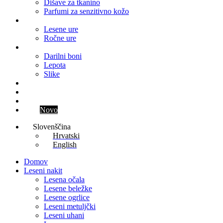
Dišave za tkanino
Parfumi za senzitivno kožo
Ure
Lesene ure
Ročne ure
Ostalo
Darilni boni
Lepota
Slike
Blog
Kontakt
Parfum meseca
Klub
Novo
Slovenščina
Hrvatski
English
Domov
Leseni nakit
Lesena očala
Lesene beležke
Lesene ogrlice
Leseni metuljčki
Leseni uhani