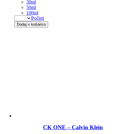
30ml
50ml
100ml
Počisti
Dodaj v košarico
CK ONE – Calvin Klein