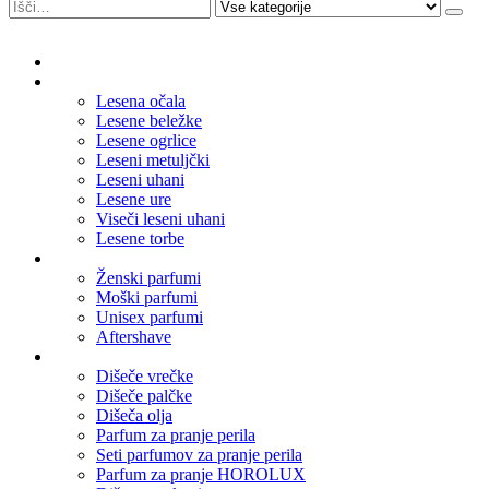
Domov
Leseni nakit
Lesena očala
Lesene beležke
Lesene ogrlice
Leseni metuljčki
Leseni uhani
Lesene ure
Viseči leseni uhani
Lesene torbe
Parfumi
Ženski parfumi
Moški parfumi
Unisex parfumi
Aftershave
Dišave za dom
Dišeče vrečke
Dišeče palčke
Dišeča olja
Parfum za pranje perila
Seti parfumov za pranje perila
Parfum za pranje HOROLUX