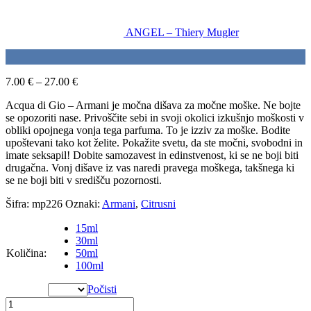
ANGEL – Thiery Mugler
7.00
€
–
27.00
€
Acqua di Gio – Armani je močna dišava za močne moške. Ne bojte
se opozoriti nase. Privoščite sebi in svoji okolici izkušnjo moškosti v
obliki opojnega vonja tega parfuma. To je izziv za moške. Bodite
upoštevani tako kot želite. Pokažite svetu, da ste močni, svobodni in
imate seksapil! Dobite samozavest in edinstvenost, ki se ne boji biti
drugačna. Vonj dišave iz vas naredi pravega moškega, takšnega ki
se ne boji biti v središču pozornosti.
Šifra:
mp226
Oznaki:
Armani
,
Citrusni
15ml
30ml
Količina
:
50ml
100ml
Počisti