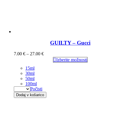
GUILTY – Gucci
7.00
€
–
27.00
€
Izberite možnosti
15ml
30ml
50ml
100ml
Počisti
Dodaj v košarico