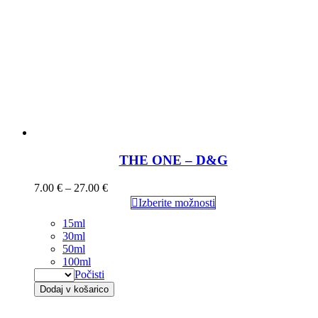
THE ONE – D&G
7.00
€
–
27.00
€
Izberite možnosti
15ml
30ml
50ml
100ml
Počisti
Dodaj v košarico