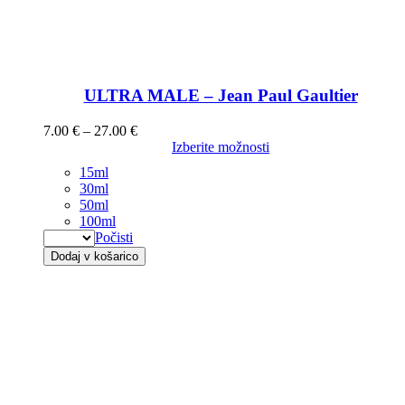
ULTRA MALE – Jean Paul Gaultier
7.00
€
–
27.00
€
Izberite možnosti
15ml
30ml
50ml
100ml
Počisti
Dodaj v košarico