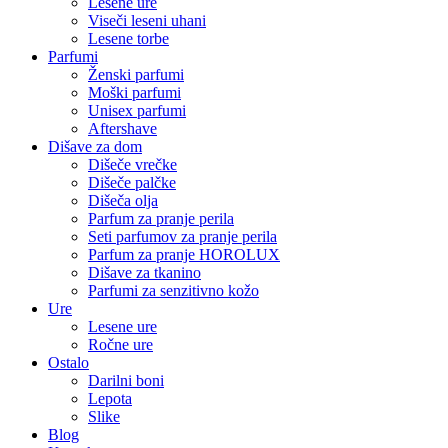
Lesene ure
Viseči leseni uhani
Lesene torbe
Parfumi
Ženski parfumi
Moški parfumi
Unisex parfumi
Aftershave
Dišave za dom
Dišeče vrečke
Dišeče palčke
Dišeča olja
Parfum za pranje perila
Seti parfumov za pranje perila
Parfum za pranje HOROLUX
Dišave za tkanino
Parfumi za senzitivno kožo
Ure
Lesene ure
Ročne ure
Ostalo
Darilni boni
Lepota
Slike
Blog