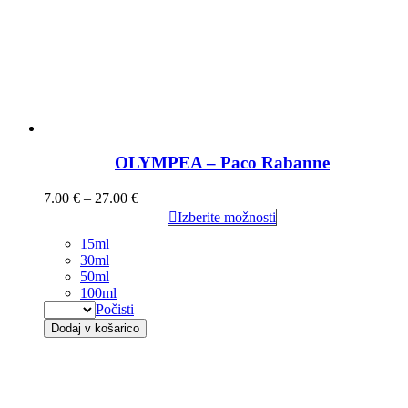
OLYMPEA – Paco Rabanne
7.00
€
–
27.00
€
Izberite možnosti
15ml
30ml
50ml
100ml
Počisti
Dodaj v košarico