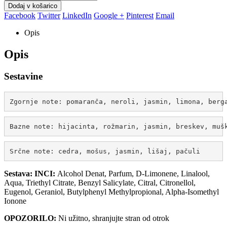
Dodaj v košarico
Facebook
Twitter
LinkedIn
Google +
Pinterest
Email
Opis
Opis
Sestavine
Zgornje note: pomaranča, neroli, jasmin, limona, berg
Bazne note: hijacinta, rožmarin, jasmin, breskev, muš
Srčne note: cedra, mošus, jasmin, lišaj, pačuli
Sestava: INCI:
Alcohol Denat, Parfum, D-Limonene, Linalool,
Aqua, Triethyl Citrate, Benzyl Salicylate, Citral, Citronellol,
Eugenol, Geraniol, Butylphenyl Methylpropional, Alpha-Isomethyl
Ionone
OPOZORILO:
Ni užitno, shranjujte stran od otrok