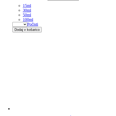
15ml
30ml
50ml
100ml
Počisti
Dodaj v košarico