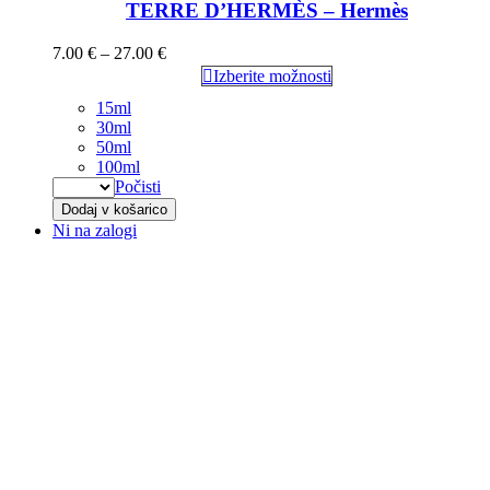
TERRE D’HERMÈS – Hermès
7.00
€
–
27.00
€
Izberite možnosti
15ml
30ml
50ml
100ml
Počisti
Dodaj v košarico
Ni na zalogi