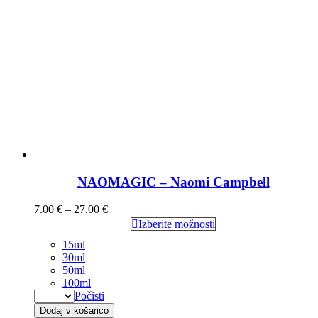
NAOMAGIC – Naomi Campbell
7.00
€
–
27.00
€
Izberite možnosti
15ml
30ml
50ml
100ml
Počisti
Dodaj v košarico