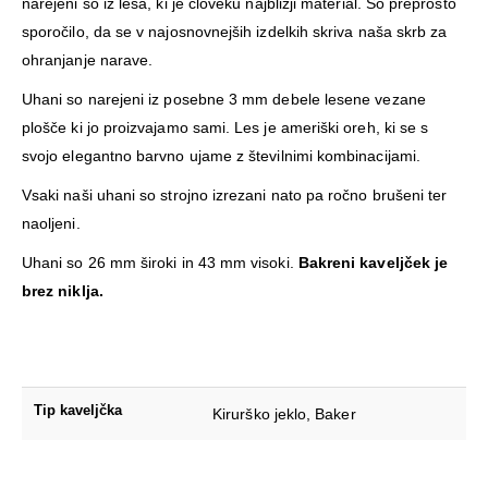
narejeni so iz lesa, ki je človeku najbližji material. So preprosto
sporočilo, da se v najosnovnejših izdelkih skriva naša skrb za
ohranjanje narave.
Uhani so narejeni iz posebne 3 mm debele lesene vezane
plošče ki jo proizvajamo sami. Les je ameriški oreh, ki se s
svojo elegantno barvno ujame z številnimi kombinacijami.
Vsaki naši uhani so strojno izrezani nato pa ročno brušeni ter
naoljeni.
Uhani so 26 mm široki in 43 mm visoki.
Bakreni kaveljček je
brez niklja.
Tip kaveljčka
Kirurško jeklo, Baker