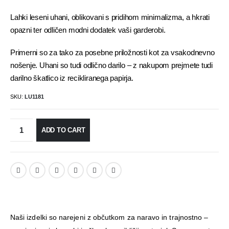
Lahki leseni uhani, oblikovani s pridihom minimalizma, a hkrati
opazni ter odličen modni dodatek vaši garderobi.
Primerni so za tako za posebne priložnosti kot za vsakodnevno
nošenje. Uhani so tudi odlično darilo – z nakupom prejmete tudi
darilno škatlico iz recikliranega papirja.
SKU:
LU1181
ADD TO CART
Naši izdelki so narejeni z občutkom za naravo in trajnostno –