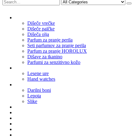
Dišave za dom
Dišeče vrečke
Dišeče palčke
Dišeča olja
Parfum za pranje perila
Seti parfumov za pranje perila
Parfum za pranje HOROLUX
Dišave za tkanino
Parfumi za senzitivno kožo
Watches
Lesene ure
Hand watches
Ostalo
Darilni boni
Lepota
Slike
Parfum meseca
Sunglasses
Notebooks
Necklaces
Bowties
Earrings