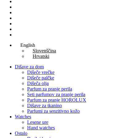
Lesene ure
Hanging earrings
Lesene torbe
Women Perfumes
Man Perfumes
Unisex parfumi
Aftershave
English
Slovenščina
Hrvatski
Dišave za dom
Dišeče vrečke
Dišeče palčke
Dišeča olja
Parfum za pranje perila
Seti parfumov za pranje perila
Parfum za pranje HOROLUX
Dišave za tkanino
Parfumi za senzitivno kožo
Watches
Lesene ure
Hand watches
Ostalo