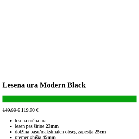
Lesena ura Modern Black
149.90
€
119.90
€
lesena ročna ura
lesen pas širine
23mm
dolžina pasu/maksimalen obseg zapestja
25cm
premer ohišja
45mm