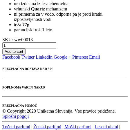
ura izdelana iz lesa ebenovina
vrhunski
Quartz
mehanizem
ni primerna za v vodo, odporna pa je proti kratki
izpostavljenosti vodi
teža
77g
garancijski rok 1 leto
SKU:
ww00013
Add to cart
Facebook
Twitter
LinkedIn
Google +
Pinterest
Email
BREZPLAČNA DOSTAVA NAD 50€
POPLNOMA VAREN NAKUP
BREZPLAČNA POMOČ
© Copyright 2020 Unikatna Slovenija. Vse pravice pridržane.
Splošni pogoji
Točeni parfumi
|
Ženski parfumi
|
Moški parfumi
|
Leseni uhani
|