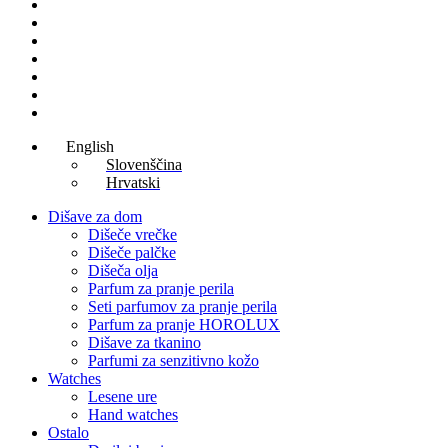
Lesene ure
Hanging earrings
Lesene torbe
Women Perfumes
Man Perfumes
Unisex parfumi
Aftershave
English
Slovenščina
Hrvatski
Dišave za dom
Dišeče vrečke
Dišeče palčke
Dišeča olja
Parfum za pranje perila
Seti parfumov za pranje perila
Parfum za pranje HOROLUX
Dišave za tkanino
Parfumi za senzitivno kožo
Watches
Lesene ure
Hand watches
Ostalo