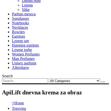
Darilni boni
Lepota
Slike
Parfum meseca
Sunglasses
Notebooks
Necklaces
Bowties
Earrings
Lesene ure
Hanging earrings
Lesene torbe
Women Perfumes
Man Perfumes
Unisex parfumi
Aftershave
Search
ApiLift dnevna krema za obraz
Home
Trgovina