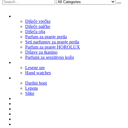
Dišave za dom
Dišeče vrečke
Dišeče palčke
Dišeča olja
Parfum za pranje perila
Seti parfumov za pranje perila
Parfum za pranje HOROLUX
Dišave za tkanino
Parfumi za senzitivno kožo
Watches
Lesene ure
Hand watches
Ostalo
Darilni boni
Lepota
Slike
Parfum meseca
Sunglasses
Notebooks
Necklaces
Bowties
Earrings