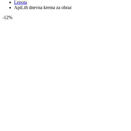
Lepota
ApiLift dnevna krema za obraz
-12%