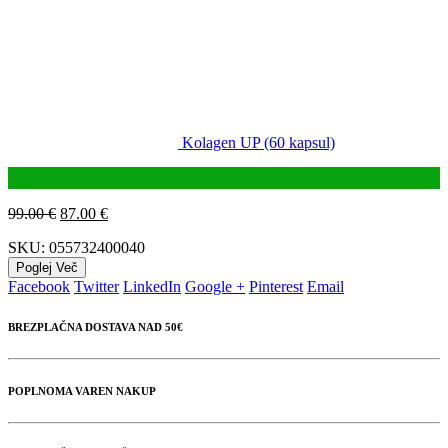
Kolagen UP (60 kapsul)
99.00
€
87.00
€
SKU:
055732400040
Poglej Več
Facebook
Twitter
LinkedIn
Google +
Pinterest
Email
BREZPLAČNA DOSTAVA NAD 50€
POPLNOMA VAREN NAKUP