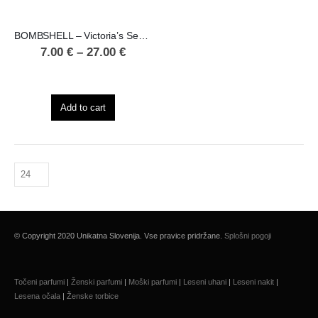
BOMBSHELL – Victoria’s Secret
7.00
€
–
27.00
€
Add to cart
© Copyright 2020 Unikatna Slovenija. Vse pravice pridržane.
Splošni pogoji
Točeni parfumi
|
Ženski parfumi
|
Moški parfumi
|
Leseni uhani
|
Leseni nakit
|
Lesena očala
|
Ženske torbice