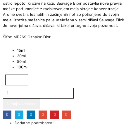
ostro lepoto, ki oživi na koži. Sauvage Elixir postavlja nova pravila
moške parfumerije* z raziskovanjem meja skrajne koncentracije.
Arome svežih, lesnatih in začinjenih not so potisnjene do svojih
meja, izrazita mešanica pa je utelešena v sami dišavi Sauvage Elixir.
Je neverjetna dišava, dišava, ki takoj pritegne svojo pozornost.
Šifra:
MP269
Oznaka:
Dior
Količina
15ml
30ml
50ml
100ml
Dodaj v košarico
Dodatne podrobnosti