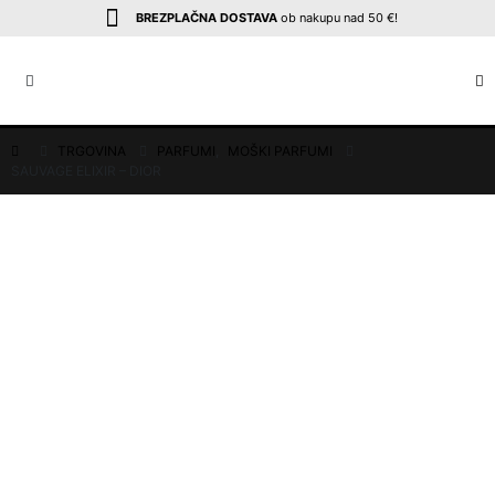
BREZPLAČNA DOSTAVA
ob nakupu nad 50 €!
TRGOVINA
PARFUMI
,
MOŠKI PARFUMI
SAUVAGE ELIXIR – DIOR