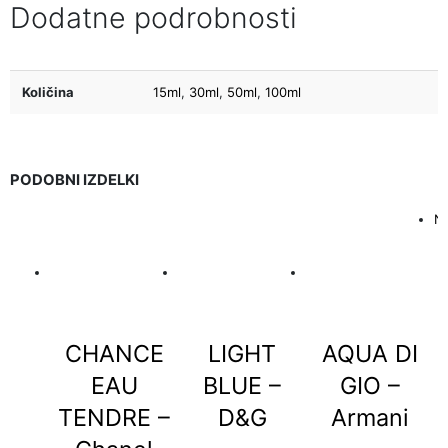
Dodatne podrobnosti
Količina
15ml
,
30ml
,
50ml
,
100ml
PODOBNI IZDELKI
Ni
CHANCE
LIGHT
AQUA DI
EAU
BLUE –
GIO –
TENDRE –
D&G
Armani