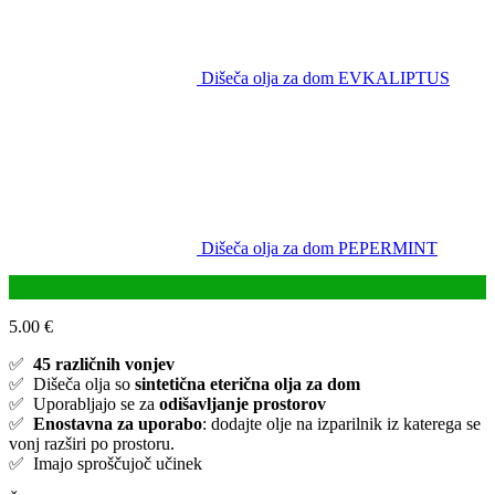
Dišeča olja za dom EVKALIPTUS
Dišeča olja za dom PEPERMINT
5.00
€
✅
45 različnih vonjev
✅ Dišeča olja so
sintetična eterična olja za dom
✅ Uporabljajo se za
odišavljanje prostorov
✅
Enostavna za uporabo
: dodajte olje na izparilnik iz katerega se
vonj razširi po prostoru.
✅ Imajo sproščujoč učinek