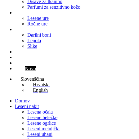
Dišave za tkanino
Parfumi za senzitivno kožo
Ure
Lesene ure
Ročne ure
Ostalo
Darilni boni
Lepota
Slike
Blog
Kontakt
Parfum meseca
Klub
Novo
Slovenščina
Hrvatski
English
Domov
Leseni nakit
Lesena očala
Lesene beležke
Lesene ogrlice
Leseni metuljčki
Leseni uhani