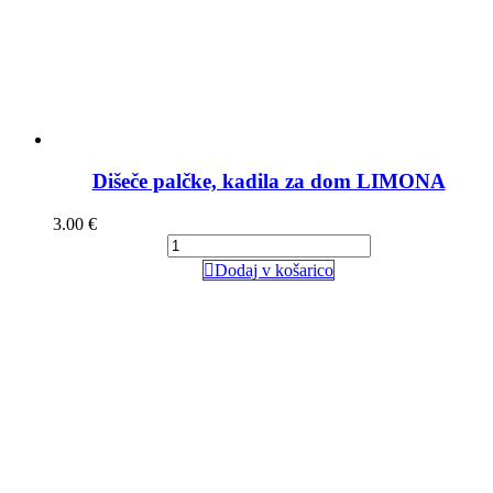
Dišeče palčke, kadila za dom LIMONA
3.00
€
Dodaj v košarico