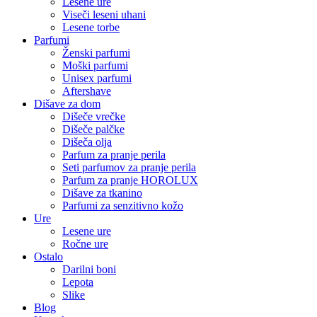
Lesene ure
Viseči leseni uhani
Lesene torbe
Parfumi
Ženski parfumi
Moški parfumi
Unisex parfumi
Aftershave
Dišave za dom
Dišeče vrečke
Dišeče palčke
Dišeča olja
Parfum za pranje perila
Seti parfumov za pranje perila
Parfum za pranje HOROLUX
Dišave za tkanino
Parfumi za senzitivno kožo
Ure
Lesene ure
Ročne ure
Ostalo
Darilni boni
Lepota
Slike
Blog