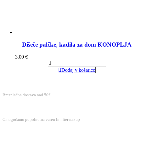
Dišeče palčke, kadila za dom KONOPLJA
3.00
€
Dodaj v košarico
BREZPLAČNA DOSTAVA
Brezplačna dostava nad 50€
VAREN NAKUP
Omogočamo popolnoma varen in hiter nakup
BREZPLAČNA PODPORA