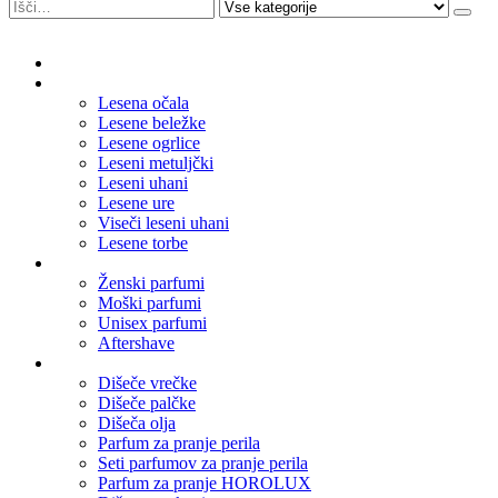
Domov
Leseni nakit
Lesena očala
Lesene beležke
Lesene ogrlice
Leseni metuljčki
Leseni uhani
Lesene ure
Viseči leseni uhani
Lesene torbe
Parfumi
Ženski parfumi
Moški parfumi
Unisex parfumi
Aftershave
Dišave za dom
Dišeče vrečke
Dišeče palčke
Dišeča olja
Parfum za pranje perila
Seti parfumov za pranje perila
Parfum za pranje HOROLUX