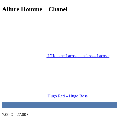
Allure Homme – Chanel
L’Homme Lacoste timeless – Lacoste
Hugo Red – Hugo Boss
7.00
€
–
27.00
€