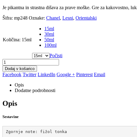
Je pikantna in strastna dišava za prave moške. Gre za kakovostno, luksu
Šifra:
mp248
Oznake:
Chanel
,
Lesni
,
Orientalski
15ml
30ml
Količina
:
15ml
50ml
100ml
Počisti
Dodaj v košarico
Facebook
Twitter
LinkedIn
Google +
Pinterest
Email
Opis
Dodatne podrobnosti
Opis
Sestavine
Zgornje note: fižol tonka