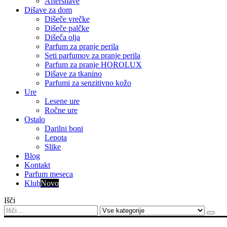
Aftershave
Dišave za dom
Dišeče vrečke
Dišeče palčke
Dišeča olja
Parfum za pranje perila
Seti parfumov za pranje perila
Parfum za pranje HOROLUX
Dišave za tkanino
Parfumi za senzitivno kožo
Ure
Lesene ure
Ročne ure
Ostalo
Darilni boni
Lepota
Slike
Blog
Kontakt
Parfum meseca
Klub
Novo
Išči