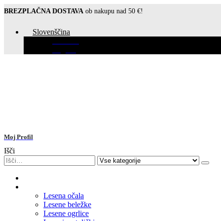
BREZPLAČNA DOSTAVA
ob nakupu nad 50 €!
Slovenščina
Hrvatski
English
Moj Profil
Išči
Domov
Leseni nakit
Lesena očala
Lesene beležke
Lesene ogrlice