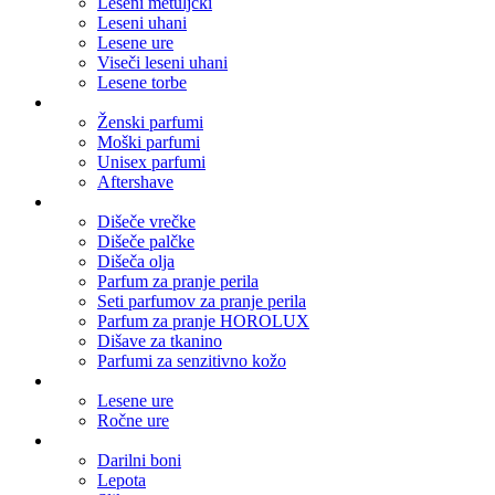
Leseni metuljčki
Leseni uhani
Lesene ure
Viseči leseni uhani
Lesene torbe
Parfumi
Ženski parfumi
Moški parfumi
Unisex parfumi
Aftershave
Dišave za dom
Dišeče vrečke
Dišeče palčke
Dišeča olja
Parfum za pranje perila
Seti parfumov za pranje perila
Parfum za pranje HOROLUX
Dišave za tkanino
Parfumi za senzitivno kožo
Ure
Lesene ure
Ročne ure
Ostalo
Darilni boni
Lepota