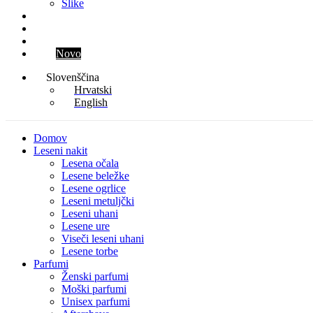
Slike
Blog
Kontakt
Parfum meseca
Klub
Novo
Slovenščina
Hrvatski
English
Domov
Leseni nakit
Lesena očala
Lesene beležke
Lesene ogrlice
Leseni metuljčki
Leseni uhani
Lesene ure
Viseči leseni uhani
Lesene torbe
Parfumi
Ženski parfumi
Moški parfumi
Unisex parfumi