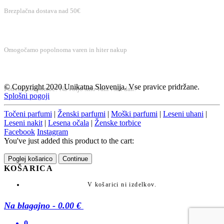
Brezplačna dostava nad 50€
VAREN NAKUP
Omogočamo popolnoma varen in hiter nakup
BREZPLAČNA PODPORA
© Copyright 2020 Unikatna Slovenija. Vse pravice pridržane.
Potrebujete pomoč? Na voljo smo vam vsak dan!
Splošni pogoji
Točeni parfumi
|
Ženski parfumi
|
Moški parfumi
|
Leseni uhani
|
Leseni nakit
|
Lesena očala
|
Ženske torbice
Facebook
Instagram
You've just added this product to the cart:
Poglej košarico
Continue
KOŠARICA
V košarici ni izdelkov.
Na blagajno
-
0.00 €
0