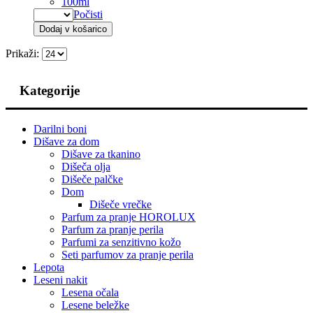
100ml
Počisti
Dodaj v košarico
Prikaži:
Kategorije
Darilni boni
Dišave za dom
Dišave za tkanino
Dišeča olja
Dišeče palčke
Dom
Dišeče vrečke
Parfum za pranje HOROLUX
Parfum za pranje perila
Parfumi za senzitivno kožo
Seti parfumov za pranje perila
Lepota
Leseni nakit
Lesena očala
Lesene beležke