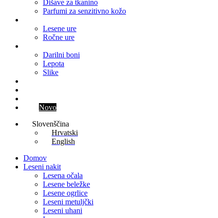
Dišave za tkanino
Parfumi za senzitivno kožo
Ure
Lesene ure
Ročne ure
Ostalo
Darilni boni
Lepota
Slike
Blog
Kontakt
Parfum meseca
Klub
Novo
Slovenščina
Hrvatski
English
Domov
Leseni nakit
Lesena očala
Lesene beležke
Lesene ogrlice
Leseni metuljčki
Leseni uhani