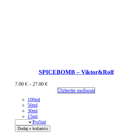
SPICEBOMB – Viktor&Rolf
7.00
€
–
27.00
€
Izberite možnosti
100ml
50ml
30ml
15ml
Počisti
Dodaj v košarico