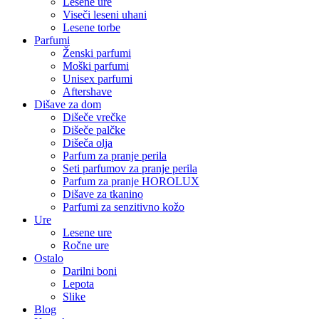
Lesene ure
Viseči leseni uhani
Lesene torbe
Parfumi
Ženski parfumi
Moški parfumi
Unisex parfumi
Aftershave
Dišave za dom
Dišeče vrečke
Dišeče palčke
Dišeča olja
Parfum za pranje perila
Seti parfumov za pranje perila
Parfum za pranje HOROLUX
Dišave za tkanino
Parfumi za senzitivno kožo
Ure
Lesene ure
Ročne ure
Ostalo
Darilni boni
Lepota
Slike
Blog