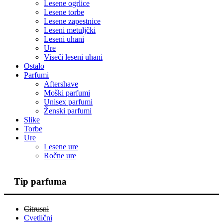
Lesene ogrlice
Lesene torbe
Lesene zapestnice
Leseni metuljčki
Leseni uhani
Ure
Viseči leseni uhani
Ostalo
Parfumi
Aftershave
Moški parfumi
Unisex parfumi
Ženski parfumi
Slike
Torbe
Ure
Lesene ure
Ročne ure
Tip parfuma
Citrusni
Cvetlični