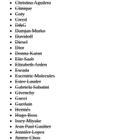
Christina Aguilera
Clinique
Coty
Creed
D&G
Damjan Murko
Davidoff
Diesel
Dior
Donna Karan
Elie Saab
Elizabeth Arden
Escada
Escentric Molecules
Estee Lauder
Gabriela Sabatini
Givenchy
Gucci
Guerlain
Hermès
Hugo Boss
Issey Miyake
Jean Paul Gaultier
Jennifer Lopez
Jimmy Choo