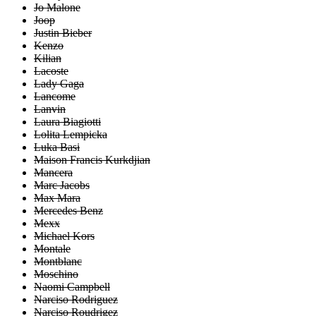
Jo Malone
Joop
Justin Bieber
Kenzo
Kilian
Lacoste
Lady Gaga
Lancome
Lanvin
Laura Biagiotti
Lolita Lempicka
Luka Basi
Maison Francis Kurkdjian
Mancera
Marc Jacobs
Max Mara
Mercedes Benz
Mexx
Michael Kors
Montale
Montblanc
Moschino
Naomi Campbell
Narciso Rodriguez
Narciso Roudrigez