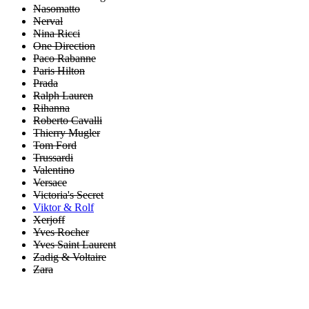
Nasomatto
Nerval
Nina Ricci
One Direction
Paco Rabanne
Paris Hilton
Prada
Ralph Lauren
Rihanna
Roberto Cavalli
Thierry Mugler
Tom Ford
Trussardi
Valentino
Versace
Victoria's Secret
Viktor & Rolf
Xerjoff
Yves Rocher
Yves Saint Laurent
Zadig & Voltaire
Zara
BREZPLAČNA DOSTAVA