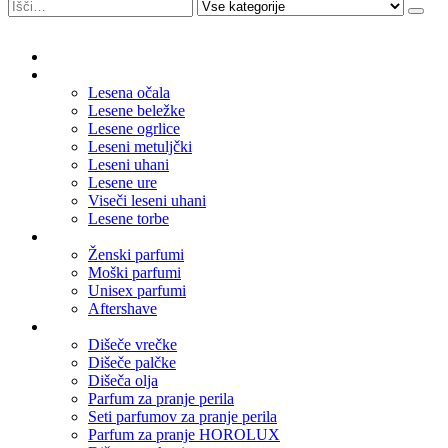
Domov
Leseni nakit
Lesena očala
Lesene beležke
Lesene ogrlice
Leseni metuljčki
Leseni uhani
Lesene ure
Viseči leseni uhani
Lesene torbe
Parfumi
Ženski parfumi
Moški parfumi
Unisex parfumi
Aftershave
Dišave za dom
Dišeče vrečke
Dišeče palčke
Dišeča olja
Parfum za pranje perila
Seti parfumov za pranje perila
Parfum za pranje HOROLUX