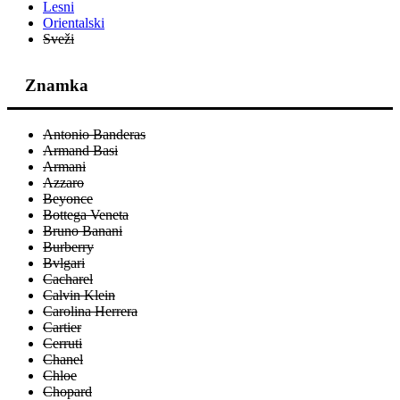
Lesni
Orientalski
Sveži
Znamka
Antonio Banderas
Armand Basi
Armani
Azzaro
Beyonce
Bottega Veneta
Bruno Banani
Burberry
Bvlgari
Cacharel
Calvin Klein
Carolina Herrera
Cartier
Cerruti
Chanel
Chloe
Chopard