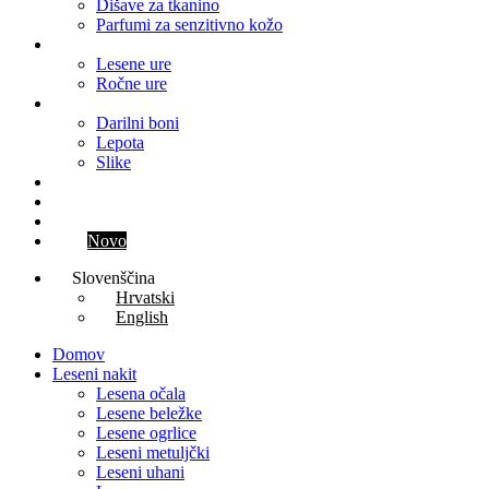
Dišave za tkanino
Parfumi za senzitivno kožo
Ure
Lesene ure
Ročne ure
Ostalo
Darilni boni
Lepota
Slike
Blog
Kontakt
Parfum meseca
Klub
Novo
Slovenščina
Hrvatski
English
Domov
Leseni nakit
Lesena očala
Lesene beležke
Lesene ogrlice
Leseni metuljčki
Leseni uhani