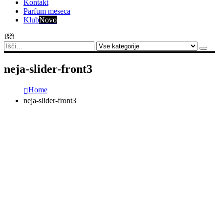
Kontakt
Parfum meseca
Klub
Novo
Išči
neja-slider-front3
Home
neja-slider-front3
BREZPLAČNA DOSTAVA