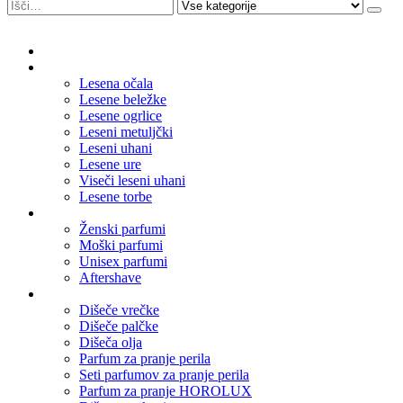
Domov
Leseni nakit
Lesena očala
Lesene beležke
Lesene ogrlice
Leseni metuljčki
Leseni uhani
Lesene ure
Viseči leseni uhani
Lesene torbe
Parfumi
Ženski parfumi
Moški parfumi
Unisex parfumi
Aftershave
Dišave za dom
Dišeče vrečke
Dišeče palčke
Dišeča olja
Parfum za pranje perila
Seti parfumov za pranje perila
Parfum za pranje HOROLUX