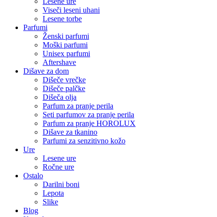
Lesene ure
Viseči leseni uhani
Lesene torbe
Parfumi
Ženski parfumi
Moški parfumi
Unisex parfumi
Aftershave
Dišave za dom
Dišeče vrečke
Dišeče palčke
Dišeča olja
Parfum za pranje perila
Seti parfumov za pranje perila
Parfum za pranje HOROLUX
Dišave za tkanino
Parfumi za senzitivno kožo
Ure
Lesene ure
Ročne ure
Ostalo
Darilni boni
Lepota
Slike
Blog