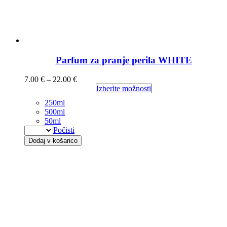
Parfum za pranje perila WHITE
7.00
€
–
22.00
€
Izberite možnosti
250ml
500ml
50ml
Počisti
Dodaj v košarico