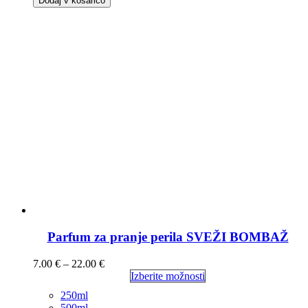
Dodaj v košarico
Parfum za pranje perila SVEŽI BOMBAŽ
7.00
€
–
22.00
€
Izberite možnosti
250ml
500ml