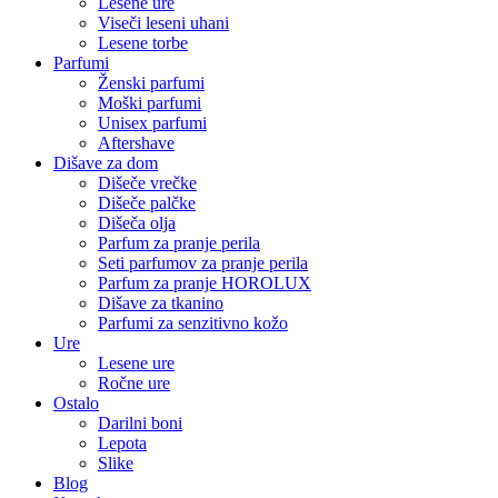
Lesene ure
Viseči leseni uhani
Lesene torbe
Parfumi
Ženski parfumi
Moški parfumi
Unisex parfumi
Aftershave
Dišave za dom
Dišeče vrečke
Dišeče palčke
Dišeča olja
Parfum za pranje perila
Seti parfumov za pranje perila
Parfum za pranje HOROLUX
Dišave za tkanino
Parfumi za senzitivno kožo
Ure
Lesene ure
Ročne ure
Ostalo
Darilni boni
Lepota
Slike
Blog