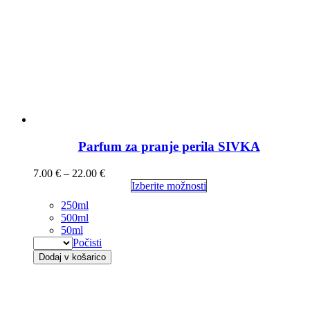
Parfum za pranje perila SIVKA
7.00
€
–
22.00
€
Izberite možnosti
250ml
500ml
50ml
Počisti
Dodaj v košarico