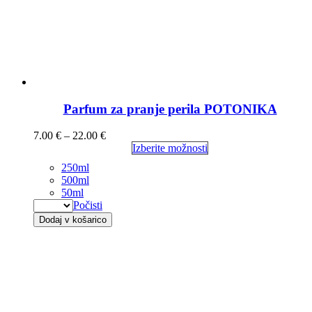
Parfum za pranje perila POTONIKA
7.00
€
–
22.00
€
Izberite možnosti
250ml
500ml
50ml
Počisti
Dodaj v košarico