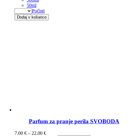
50ml
Počisti
Dodaj v košarico
Parfum za pranje perila SVOBODA
7.00
€
–
22.00
€