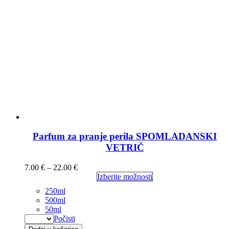
Parfum za pranje perila SPOMLADANSKI
VETRIČ
7.00
€
–
22.00
€
Izberite možnosti
250ml
500ml
50ml
Počisti