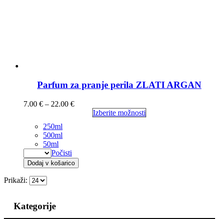
Parfum za pranje perila ZLATI ARGAN
7.00
€
–
22.00
€
Izberite možnosti
250ml
500ml
50ml
Počisti
Dodaj v košarico
Prikaži:
Kategorije