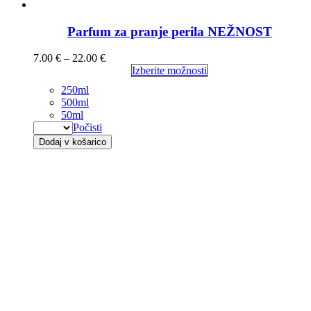
Parfum za pranje perila NEŽNOST
7.00
€
–
22.00
€
Izberite možnosti
250ml
500ml
50ml
Počisti
Dodaj v košarico