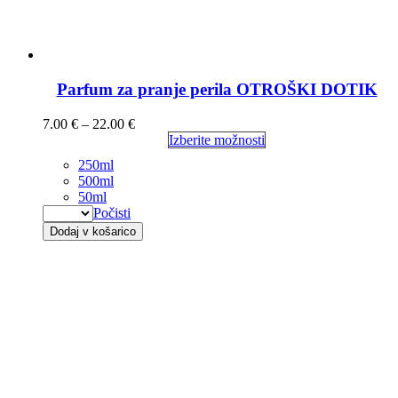
Parfum za pranje perila OTROŠKI DOTIK
7.00
€
–
22.00
€
Izberite možnosti
250ml
500ml
50ml
Počisti
Dodaj v košarico