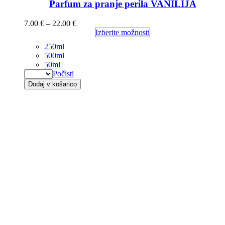
Parfum za pranje perila VANILIJA
7.00
€
–
22.00
€
Izberite možnosti
250ml
500ml
50ml
Počisti
Dodaj v košarico