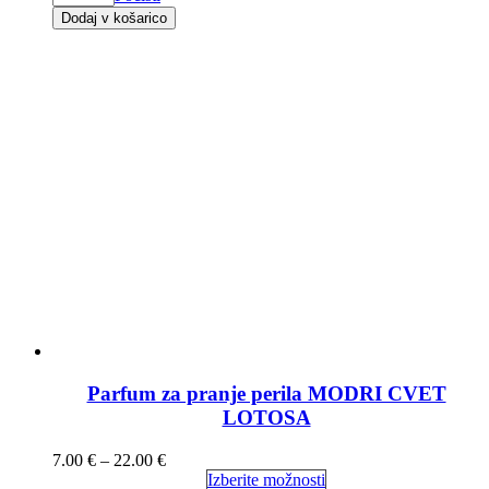
Dodaj v košarico
Parfum za pranje perila MODRI CVET
LOTOSA
7.00
€
–
22.00
€
Izberite možnosti