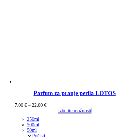
Parfum za pranje perila LOTOS
7.00
€
–
22.00
€
Izberite možnosti
250ml
500ml
50ml
Počisti