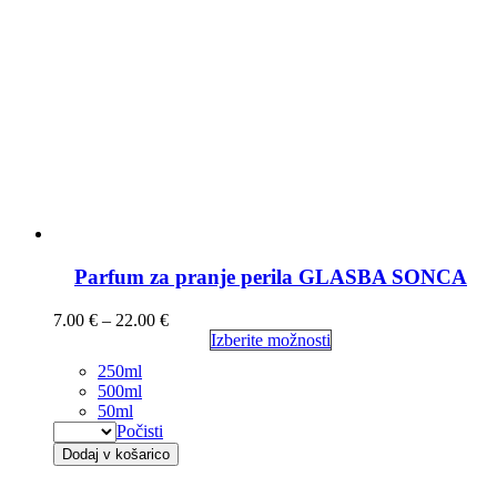
Parfum za pranje perila GLASBA SONCA
7.00
€
–
22.00
€
Izberite možnosti
250ml
500ml
50ml
Počisti
Dodaj v košarico