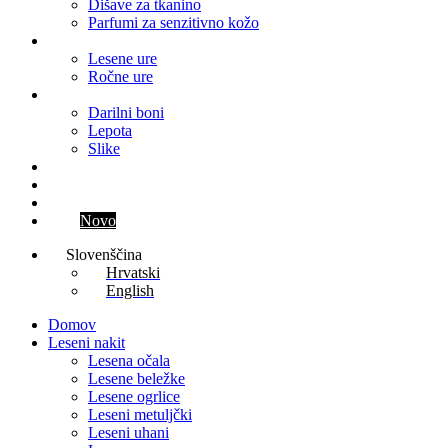
Dišave za tkanino
Parfumi za senzitivno kožo
Ure
Lesene ure
Ročne ure
Ostalo
Darilni boni
Lepota
Slike
Blog
Kontakt
Parfum meseca
Klub
Novo
Slovenščina
Hrvatski
English
Domov
Leseni nakit
Lesena očala
Lesene beležke
Lesene ogrlice
Leseni metuljčki
Leseni uhani