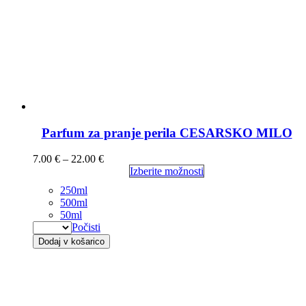
Parfum za pranje perila CESARSKO MILO
7.00
€
–
22.00
€
Izberite možnosti
250ml
500ml
50ml
Počisti
Dodaj v košarico