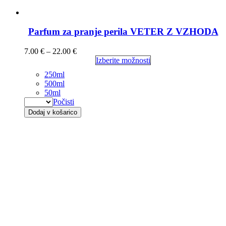
Parfum za pranje perila VETER Z VZHODA
7.00
€
–
22.00
€
Izberite možnosti
250ml
500ml
50ml
Počisti
Dodaj v košarico