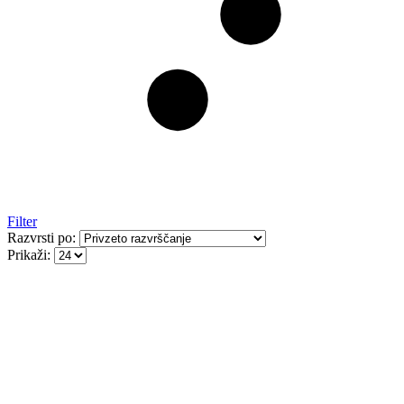
Filter
Razvrsti po:
Prikaži: