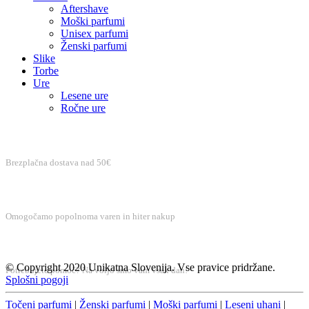
Aftershave
Moški parfumi
Unisex parfumi
Ženski parfumi
Slike
Torbe
Ure
Lesene ure
Ročne ure
BREZPLAČNA DOSTAVA
Brezplačna dostava nad 50€
VAREN NAKUP
Omogočamo popolnoma varen in hiter nakup
BREZPLAČNA PODPORA
© Copyright 2020 Unikatna Slovenija. Vse pravice pridržane.
Potrebujete pomoč? Na voljo smo vam vsak dan!
Splošni pogoji
Točeni parfumi
|
Ženski parfumi
|
Moški parfumi
|
Leseni uhani
|