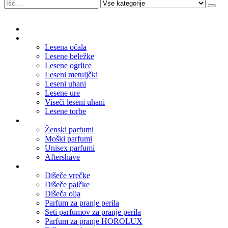
Domov
Leseni nakit
Lesena očala
Lesene beležke
Lesene ogrlice
Leseni metuljčki
Leseni uhani
Lesene ure
Viseči leseni uhani
Lesene torbe
Parfumi
Ženski parfumi
Moški parfumi
Unisex parfumi
Aftershave
Dišave za dom
Dišeče vrečke
Dišeče palčke
Dišeča olja
Parfum za pranje perila
Seti parfumov za pranje perila
Parfum za pranje HOROLUX