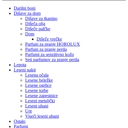
Darilni boni
Dišave za dom
Dišave za tkanino
Dišeča olja
Dišeče palčke
Dom
Dišeče vrečke
Parfum za pranje HOROLUX
Parfum za pranje perila
Parfumi za senzitivno kožo
Seti parfumov za pranje perila
Lepota
Leseni nakit
Lesena očala
Lesene beležke
Lesene ogrlice
Lesene torbe
Lesene zapestnice
Leseni metuljčki
Leseni uhani
Ure
Viseči leseni uhani
Ostalo
Parfumi