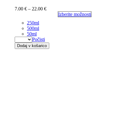
7.00
€
–
22.00
€
Izberite možnosti
250ml
500ml
50ml
Počisti
Dodaj v košarico