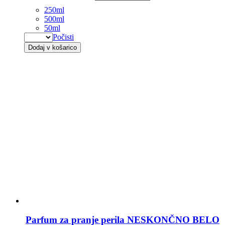
250ml
500ml
50ml
Počisti
Dodaj v košarico
Parfum za pranje perila NESKONČNO BELO