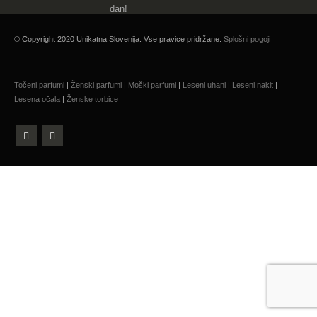
dan!
© Copyright 2020 Unikatna Slovenija. Vse pravice pridržane.
Splošni pogoji
Točeni parfumi
|
Ženski parfumi
|
Moški parfumi
|
Leseni uhani
|
Leseni nakit
|
Lesena očala
|
Ženske torbice