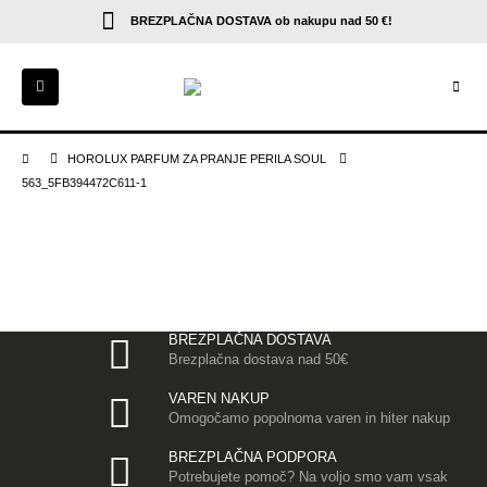
BREZPLAČNA DOSTAVA
ob nakupu nad 50 €!
HOROLUX PARFUM ZA PRANJE PERILA SOUL
563_5FB394472C611-1
BREZPLAČNA DOSTAVA
Brezplačna dostava nad 50€
VAREN NAKUP
Omogočamo popolnoma varen in hiter nakup
BREZPLAČNA PODPORA
Potrebujete pomoč? Na voljo smo vam vsak