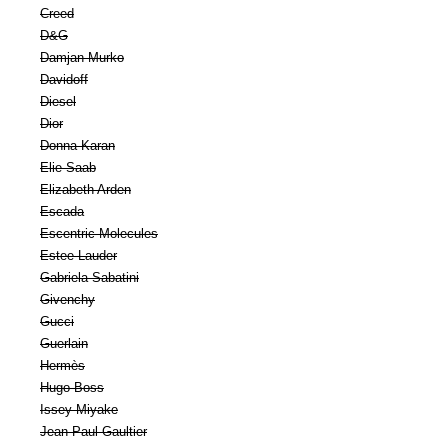
Creed
D&G
Damjan Murko
Davidoff
Diesel
Dior
Donna Karan
Elie Saab
Elizabeth Arden
Escada
Escentric Molecules
Estee Lauder
Gabriela Sabatini
Givenchy
Gucci
Guerlain
Hermès
Hugo Boss
Issey Miyake
Jean Paul Gaultier