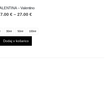
ALENTINA – Valentino
7.00
€
–
27.00
€
l
30ml
50ml
100ml
Dodaj v košarico