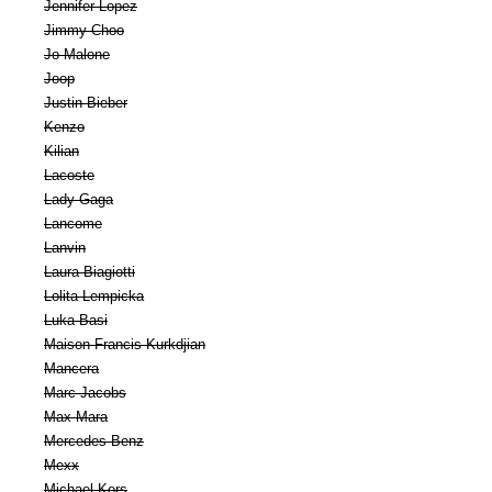
Jennifer Lopez
Jimmy Choo
Jo Malone
Joop
Justin Bieber
Kenzo
Kilian
Lacoste
Lady Gaga
Lancome
Lanvin
Laura Biagiotti
Lolita Lempicka
Luka Basi
Maison Francis Kurkdjian
Mancera
Marc Jacobs
Max Mara
Mercedes Benz
Mexx
Michael Kors