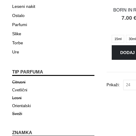
Leseni nakit
BORN IN R
Ostalo
7.00
Parfumi
Slike
15ml
30ml
Torbe
Ure
DODAJ 
TIP PARFUMA
Citrusni
Prikaži:
Cvetlični
Lesni
Orientalski
Sveži
ZNAMKA