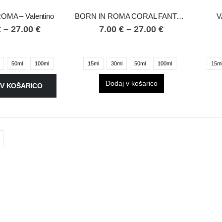
OMA – Valentino
BORN IN ROMA CORAL FANTASY – Valentino
V
€
–
27.00
€
7.00
€
–
27.00
€
50ml
100ml
15ml
30ml
50ml
100ml
15m
Dodaj v košarico
V KOŠARICO