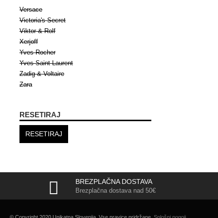
Versace
Victoria's Secret
Viktor & Rolf
Xerjoff
Yves Rocher
Yves Saint Laurent
Zadig & Voltaire
Zara
RESETIRAJ
RESETIRAJ
BREZPLAČNA DOSTAVA
Brezplačna dostava nad 50€
© Copyright 2020 Unikatna Slovenija. Vse pravice pridržane.
Splošni pogoji