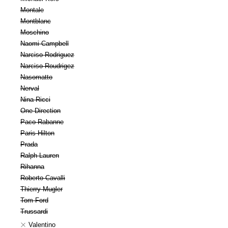
Montale
Montblanc
Moschino
Naomi Campbell
Narciso Rodriguez
Narciso Roudrigez
Nasomatto
Nerval
Nina Ricci
One Direction
Paco Rabanne
Paris Hilton
Prada
Ralph Lauren
Rihanna
Roberto Cavalli
Thierry Mugler
Tom Ford
Trussardi
Valentino