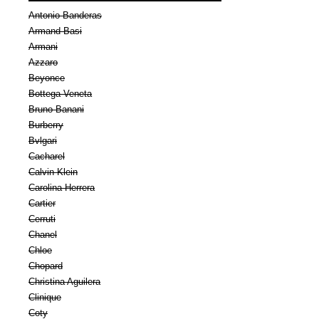
Antonio Banderas
Armand Basi
Armani
Azzaro
Beyonce
Bottega Veneta
Bruno Banani
Burberry
Bvlgari
Cacharel
Calvin Klein
Carolina Herrera
Cartier
Cerruti
Chanel
Chloe
Chopard
Christina Aguilera
Clinique
Coty