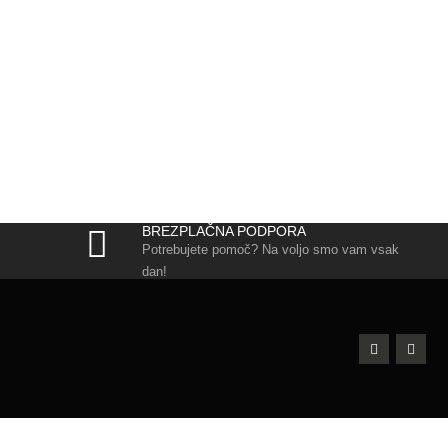
BREZPLAČNA PODPORA
Potrebujete pomoč? Na voljo smo vam vsak
dan!