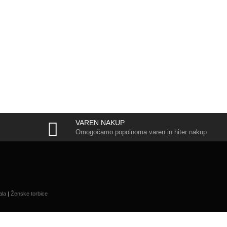
VAREN NAKUP
Omogočamo popolnoma varen in hiter nakup
ala
|
Ženske torbice