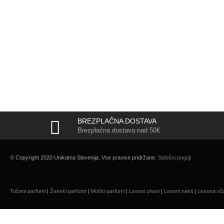
BREZPLAČNA DOSTAVA
Brezplačna dostava nad 50€
© Copyright 2020 Unikatna Slovenija. Vse pravice pridržane.
Splošni pogoji
Točeni parfumi
|
Ženski parfumi
|
Moški parfumi
|
Leseni uhani
|
Leseni nakit
|
Lesena oč