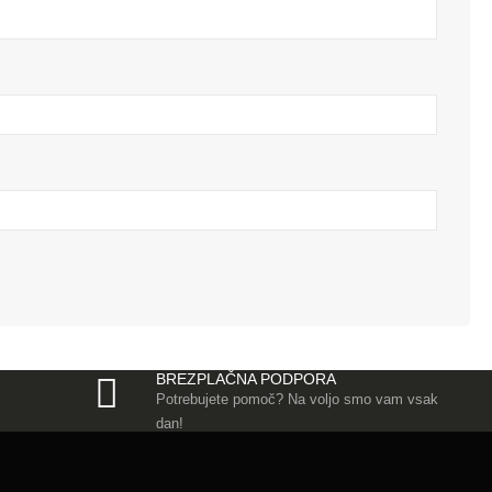
BREZPLAČNA PODPORA
Potrebujete pomoč? Na voljo smo vam vsak
dan!