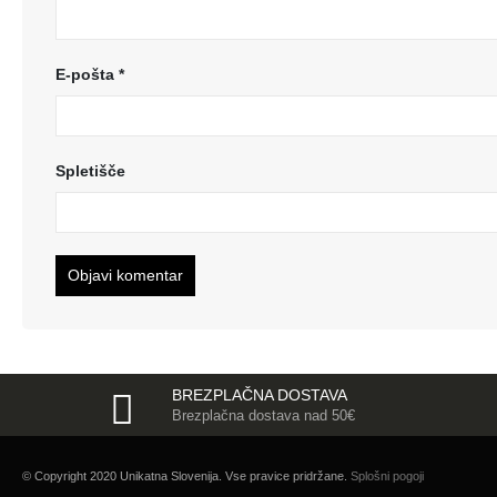
E-pošta
*
Spletišče
BREZPLAČNA DOSTAVA
Brezplačna dostava nad 50€
© Copyright 2020 Unikatna Slovenija. Vse pravice pridržane.
Splošni pogoji