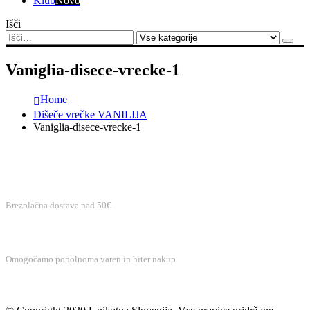
Klub
Novo
Išči
Vaniglia-disece-vrecke-1
Home
Dišeče vrečke VANILIJA
Vaniglia-disece-vrecke-1
BREZPLAČNA DOSTAVA
Brezplačna dostava nad 50€
VAREN NAKUP
Omogočamo popolnoma varen in hiter nakup
BREZPLAČNA PODPORA