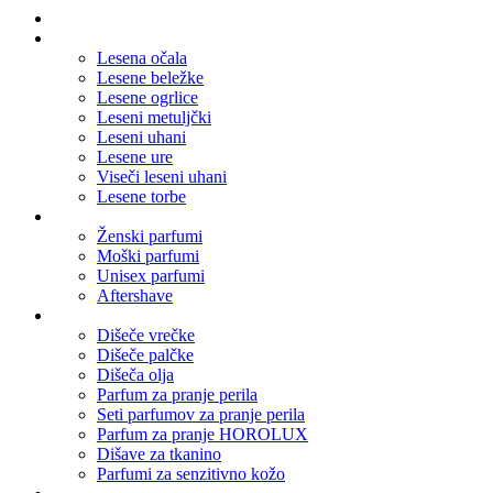
Domov
Leseni nakit
Lesena očala
Lesene beležke
Lesene ogrlice
Leseni metuljčki
Leseni uhani
Lesene ure
Viseči leseni uhani
Lesene torbe
Parfumi
Ženski parfumi
Moški parfumi
Unisex parfumi
Aftershave
Dišave za dom
Dišeče vrečke
Dišeče palčke
Dišeča olja
Parfum za pranje perila
Seti parfumov za pranje perila
Parfum za pranje HOROLUX
Dišave za tkanino
Parfumi za senzitivno kožo