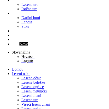
Ure
Lesene ure
Ročne ure
Ostalo
Darilni boni
Lepota
Slike
Blog
Kontakt
Parfum meseca
Klub
Novo
Slovenščina
Hrvatski
English
Domov
Leseni nakit
Lesena očala
Lesene beležke
Lesene ogrlice
Leseni metuljčki
Leseni uhani
Lesene ure
Viseči leseni uhani
Lesene torbe