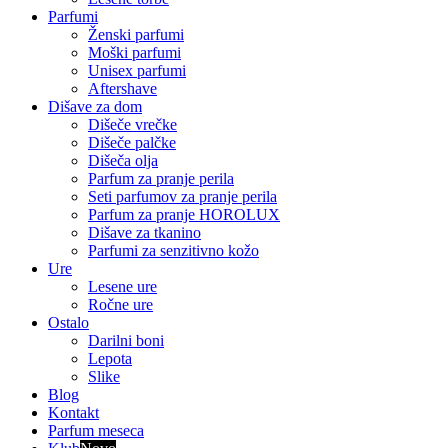
Parfumi
Ženski parfumi
Moški parfumi
Unisex parfumi
Aftershave
Dišave za dom
Dišeče vrečke
Dišeče palčke
Dišeča olja
Parfum za pranje perila
Seti parfumov za pranje perila
Parfum za pranje HOROLUX
Dišave za tkanino
Parfumi za senzitivno kožo
Ure
Lesene ure
Ročne ure
Ostalo
Darilni boni
Lepota
Slike
Blog
Kontakt
Parfum meseca