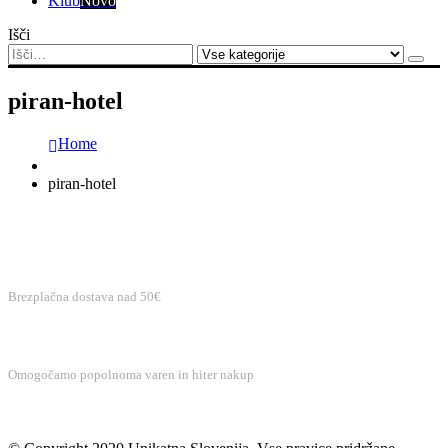
Klub
Novo
Išči
piran-hotel
Home
piran-hotel
BREZPLAČNA DOSTAVA
Brezplačna dostava nad 50€
VAREN NAKUP
Omogočamo popolnoma varen in hiter nakup
BREZPLAČNA PODPORA