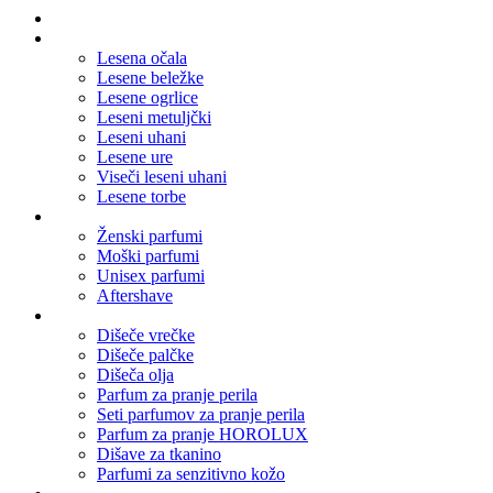
Domov
Leseni nakit
Lesena očala
Lesene beležke
Lesene ogrlice
Leseni metuljčki
Leseni uhani
Lesene ure
Viseči leseni uhani
Lesene torbe
Parfumi
Ženski parfumi
Moški parfumi
Unisex parfumi
Aftershave
Dišave za dom
Dišeče vrečke
Dišeče palčke
Dišeča olja
Parfum za pranje perila
Seti parfumov za pranje perila
Parfum za pranje HOROLUX
Dišave za tkanino
Parfumi za senzitivno kožo