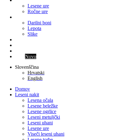
Ure
Lesene ure
Ročne ure
Ostalo
Darilni boni
Lepota
Slike
Blog
Kontakt
Parfum meseca
Klub
Novo
Slovenščina
Hrvatski
English
Domov
Leseni nakit
Lesena očala
Lesene beležke
Lesene ogrlice
Leseni metuljčki
Leseni uhani
Lesene ure
Viseči leseni uhani
Lesene torbe