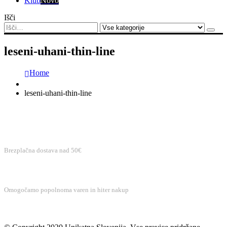
Klub
Novo
Išči
leseni-uhani-thin-line
Home
leseni-uhani-thin-line
BREZPLAČNA DOSTAVA
Brezplačna dostava nad 50€
VAREN NAKUP
Omogočamo popolnoma varen in hiter nakup
BREZPLAČNA PODPORA