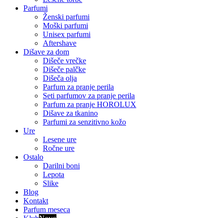
Parfumi
Ženski parfumi
Moški parfumi
Unisex parfumi
Aftershave
Dišave za dom
Dišeče vrečke
Dišeče palčke
Dišeča olja
Parfum za pranje perila
Seti parfumov za pranje perila
Parfum za pranje HOROLUX
Dišave za tkanino
Parfumi za senzitivno kožo
Ure
Lesene ure
Ročne ure
Ostalo
Darilni boni
Lepota
Slike
Blog
Kontakt
Parfum meseca