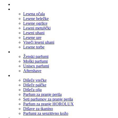
Domov
Leseni nakit
Lesena očala
Lesene beležke
Lesene ogrlice
Leseni metuljčki
Leseni uhani
Lesene ure
Viseči leseni uhani
Lesene torbe
Parfumi
Ženski parfumi
Moški parfumi
Unisex parfumi
Aftershave
Dišave za dom
Dišeče vrečke
Dišeče palčke
Dišeča olja
Parfum za pranje perila
Seti parfumov za pranje perila
Parfum za pranje HOROLUX
Dišave za tkanino
Parfumi za senzitivno kožo