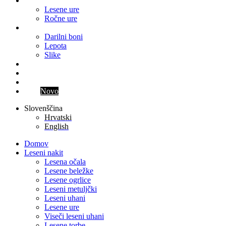
Ure
Lesene ure
Ročne ure
Ostalo
Darilni boni
Lepota
Slike
Blog
Kontakt
Parfum meseca
Klub
Novo
Slovenščina
Hrvatski
English
Domov
Leseni nakit
Lesena očala
Lesene beležke
Lesene ogrlice
Leseni metuljčki
Leseni uhani
Lesene ure
Viseči leseni uhani
Lesene torbe