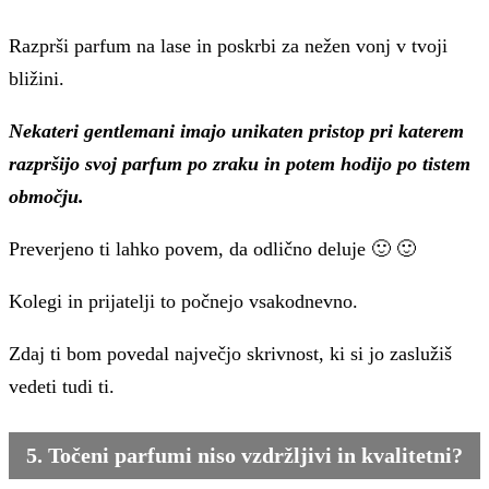
Razprši parfum na lase in poskrbi za nežen vonj v tvoji
bližini.
Nekateri gentlemani imajo unikaten pristop pri katerem
razpršijo svoj parfum po zraku in potem hodijo po tistem
območju.
Preverjeno ti lahko povem, da odlično deluje 🙂 🙂
Kolegi in prijatelji to počnejo vsakodnevno.
Zdaj ti bom povedal največjo skrivnost, ki si jo zaslužiš
vedeti tudi ti.
5. Točeni parfumi niso vzdržljivi in kvalitetni?