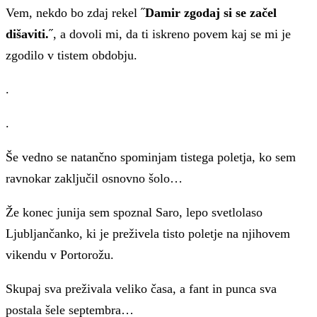
Vem, nekdo bo zdaj rekel ˝
Damir
zgodaj si se začel
dišaviti.
˝, a dovoli mi, da ti iskreno povem kaj se mi je
zgodilo v tistem obdobju.
.
.
Še vedno se natančno spominjam tistega poletja, ko sem
ravnokar zaključil osnovno šolo…
Že konec junija sem spoznal Saro, lepo svetlolaso
Ljubljančanko, ki je preživela tisto poletje na njihovem
vikendu v Portorožu.
Skupaj sva preživala veliko časa, a fant in punca sva
postala šele septembra…