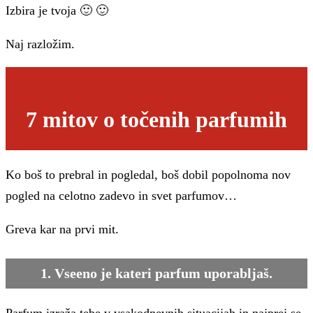
Izbira je tvoja 🙂 🙂
Naj razložim.
7 mitov o točenih parfumih
Ko boš to prebral in pogledal, boš dobil popolnoma nov
pogled na celotno zadevo in svet parfumov…
Greva kar na prvi mit.
1. Vseeno je kateri parfum uporabljaš.
Parfum izraža tebe v vsakodnevnih situacijah in najprej se