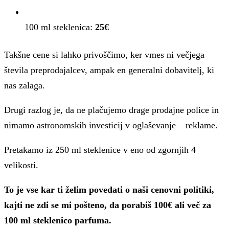
100 ml steklenica:
25€
Takšne cene si lahko privoščimo, ker vmes ni večjega
števila preprodajalcev, ampak en generalni dobavitelj, ki
nas zalaga.
Drugi razlog je, da ne plačujemo drage prodajne police in
nimamo astronomskih investicij v oglaševanje – reklame.
Pretakamo iz 250 ml steklenice v eno od zgornjih 4
velikosti.
To je vse kar ti želim povedati o naši cenovni politiki,
kajti ne zdi se mi pošteno, da porabiš 100€ ali več za
100 ml steklenico parfuma.