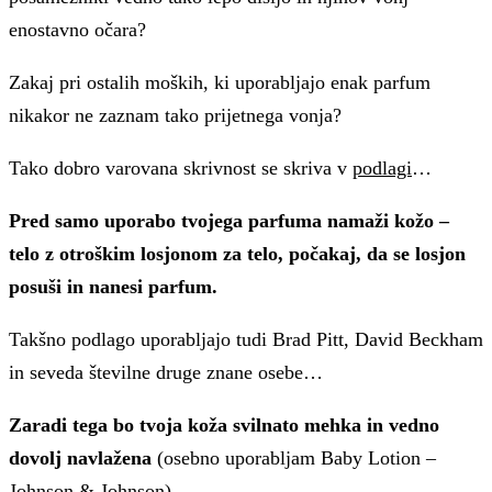
enostavno očara?
Zakaj pri ostalih moških, ki uporabljajo enak parfum
nikakor ne zaznam tako prijetnega vonja?
Tako dobro varovana skrivnost se skriva v
podlagi
…
Pred samo uporabo tvojega parfuma namaži kožo –
telo z otroškim losjonom za telo, počakaj, da se losjon
posuši in nanesi parfum.
Takšno podlago uporabljajo tudi Brad Pitt, David Beckham
in seveda številne druge znane osebe…
Zaradi tega bo tvoja koža svilnato mehka in vedno
dovolj navlažena
(osebno uporabljam Baby Lotion –
Johnson & Johnson)…