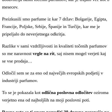
mesecev.
Preizkusili smo parfume iz kar 7 držav: Bolgarije, Egipta,
Francije, Poljske, Srbije, Španije in Turčije, kar me je
pripeljalo do neverjetnega odkritja.
Razlike v sami vzdržljivosti in kvaliteti točenih parfumov
so me naravnost
vrgle na rit
, saj nisem mogel verjeti kaj
se vse prodaja…
Odločil sem se za eno od največjih evropskih podjetij v
industriji parfumov.
To se je pokazala kot
odlična poslovna odločitev
oziroma
verjetno ena od najboljših na moji poslovni poti.
Ravno zato se ti upam ponuditi 30 dnevno garancijo na