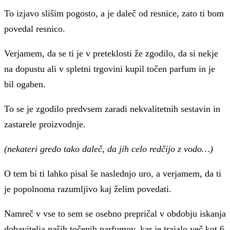
To izjavo slišim pogosto, a je daleč od resnice, zato ti bom
povedal resnico.
Verjamem, da se ti je v preteklosti že zgodilo, da si nekje
na dopustu ali v spletni trgovini kupil točen parfum in je
bil ogaben.
To se je zgodilo predvsem zaradi nekvalitetnih sestavin in
zastarele proizvodnje.
(nekateri gredo tako daleč, da jih celo redčijo z vodo…)
O tem bi ti lahko pisal še naslednjo uro, a verjamem, da ti
je popolnoma razumljivo kaj želim povedati.
Namreč v vse to sem se osebno prepričal v obdobju iskanja
dobavitelja naših točenih parfumov, kar je trajalo več kot 6