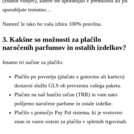
(znanih vonjev), katere ste uporabljali v preteklosti ali jih
uporabljate trenutno…
Namreč le tako bo vaša izbira 100% pravilna.
3. Kakšne so možnosti za plačilo
naročenih parfumov in ostalih izdelkov?
Imamo tri načine za plačilo:
Plačilo po povzetju (plačate z gotovino ali kartico)
dostavni službi GLS ob prevzemu vašega paketa.
Plačate na naš bančni račun (TRR) in vam nato
pošljemo naročene parfume in ostale izdelke.
Plačilo s pomočjo Pay Pal sistema, ki je svetovno
znan in varen sistem za plačila v spletnih trgovinah.