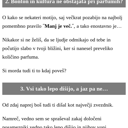
2. Bonton in kultura ne obstajata pri parfumih?
O kako se nekateri motijo, saj večkrat pozabijo na najbolj
pomembno pravilo ˝
Manj
je več.
˝, a tako enostavno je…
Nikakor si ne želiš, da se ljudje odmikajo od tebe in
počutijo slabo v tvoji bližini, ker si nanesel preveliko
količino parfuma.
Si morda tudi ti to kdaj poveš?
3. Vsi tako lepo dišijo, a jaz pa ne…
Od zdaj naprej boš tudi ti dišal kot največji zvezdnik.
Namreč, vedno sem se spraševal zakaj določeni
posamezniki vedno tako lepo dišijo in njihov vonj