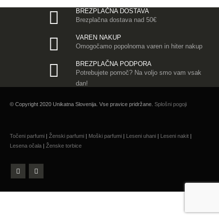
BREZPLAČNA DOSTAVA
Brezplačna dostava nad 50€
VAREN NAKUP
Omogočamo popolnoma varen in hiter nakup
BREZPLAČNA PODPORA
Potrebujete pomoč? Na voljo smo vam vsak
dan!
© Copyright 2020 Unikatna Slovenija. Vse pravice pridržane.
Splošni pogoji
Točeni parfumi
|
Ženski parfumi
|
Moški parfumi
|
Leseni uhani
|
Leseni nakit
|
Lesena očala
|
Ženske torbice