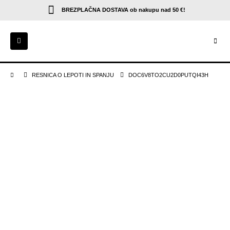
BREZPLAČNA DOSTAVA
ob nakupu nad 50 €!
RESNICA O LEPOTI IN SPANJU
DOC6V8TO2CU2D0PUTQI43H