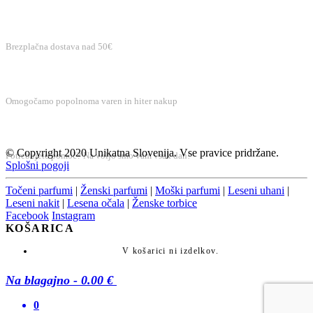
BREZPLAČNA DOSTAVA
Brezplačna dostava nad 50€
VAREN NAKUP
Omogočamo popolnoma varen in hiter nakup
BREZPLAČNA PODPORA
© Copyright 2020 Unikatna Slovenija. Vse pravice pridržane.
Potrebujete pomoč? Na voljo smo vam vsak dan!
Splošni pogoji
Točeni parfumi
|
Ženski parfumi
|
Moški parfumi
|
Leseni uhani
|
Leseni nakit
|
Lesena očala
|
Ženske torbice
Facebook
Instagram
KOŠARICA
V košarici ni izdelkov.
Na blagajno
-
0.00 €
0