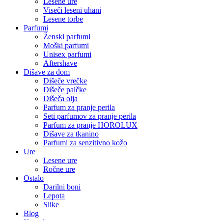
Lesene ure
Viseči leseni uhani
Lesene torbe
Parfumi
Ženski parfumi
Moški parfumi
Unisex parfumi
Aftershave
Dišave za dom
Dišeče vrečke
Dišeče palčke
Dišeča olja
Parfum za pranje perila
Seti parfumov za pranje perila
Parfum za pranje HOROLUX
Dišave za tkanino
Parfumi za senzitivno kožo
Ure
Lesene ure
Ročne ure
Ostalo
Darilni boni
Lepota
Slike
Blog