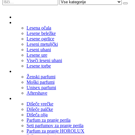
Domov
Leseni nakit
Lesena očala
Lesene beležke
Lesene ogrlice
Leseni metuljčki
Leseni uhani
Lesene ure
Viseči leseni uhani
Lesene torbe
Parfumi
Ženski parfumi
Moški parfumi
Unisex parfumi
Aftershave
Dišave za dom
Dišeče vrečke
Dišeče palčke
Dišeča olja
Parfum za pranje perila
Seti parfumov za pranje perila
Parfum za pranje HOROLUX