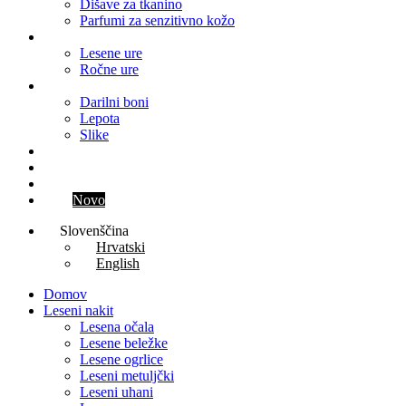
Dišave za tkanino
Parfumi za senzitivno kožo
Ure
Lesene ure
Ročne ure
Ostalo
Darilni boni
Lepota
Slike
Blog
Kontakt
Parfum meseca
Klub
Novo
Slovenščina
Hrvatski
English
Domov
Leseni nakit
Lesena očala
Lesene beležke
Lesene ogrlice
Leseni metuljčki
Leseni uhani